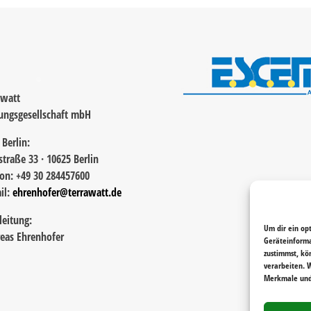
awatt
ungsgesellschaft mbH
 Berlin:
straße 33 · 10625 Berlin
fon: +49 30 284457600
il:
ehrenhofer@terrawatt.de
leitung:
Um dir ein op
eas Ehrenhofer
Geräteinforma
zustimmst, kö
verarbeiten. 
Merkmale und 