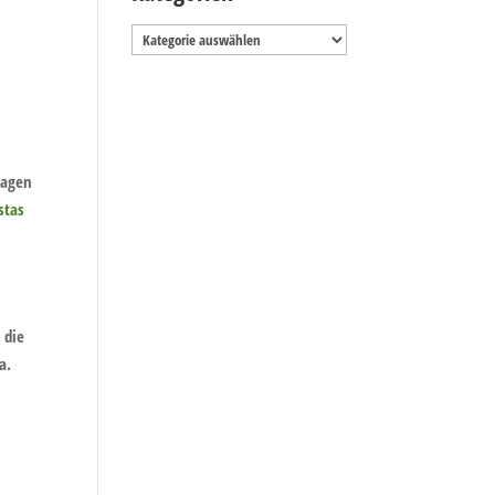
Kategorien
m
lagen
stas
 die
a.