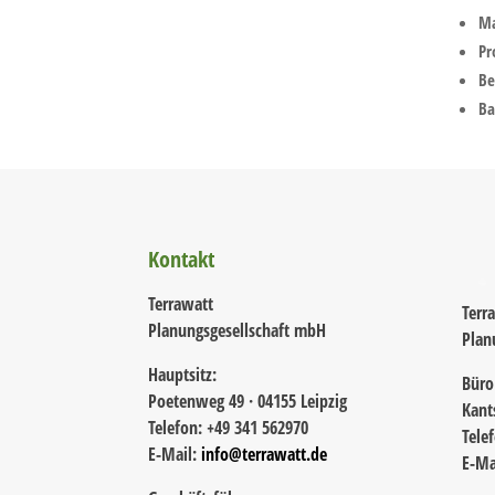
Ma
Pr
Be
Ba
Kontakt
Terrawatt
Terr
Planungsgesellschaft mbH
Plan
Hauptsitz:
Büro
Poetenweg 49 · 04155 Leipzig
Kant
Telefon: +49 341 562970
Tele
E-Mail:
info@terrawatt.de
E-Ma