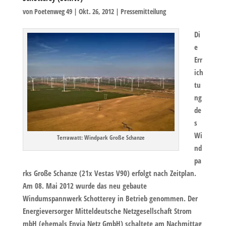
von
Poetenweg 49
|
Okt. 26, 2012
|
Pressemitteilung
Di
e
Err
ich
tu
ng
de
s
Wi
Terrawatt: Windpark Große Schanze
nd
pa
rks Große Schanze (21x Vestas V90) erfolgt nach Zeitplan.
Am 08. Mai 2012 wurde das neu gebaute
Windumspannwerk Schotterey in Betrieb genommen. Der
Energieversorger Mitteldeutsche Netzgesellschaft Strom
mbH (ehemals Envia Netz GmbH) schaltete am Nachmittag