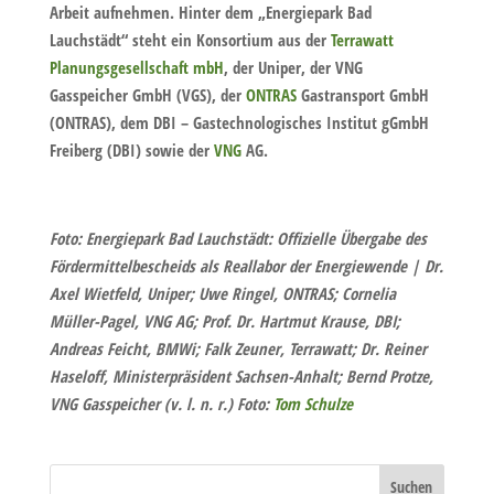
Arbeit aufnehmen. Hinter dem „Energiepark Bad
Lauchstädt“ steht ein Konsortium aus der
Terrawatt
Planungsgesellschaft mbH
, der Uniper, der VNG
Gasspeicher GmbH (VGS), der
ONTRAS
Gastransport GmbH
(ONTRAS), dem DBI – Gastechnologisches Institut gGmbH
Freiberg (DBI) sowie der
VNG
AG.
Foto: Energiepark Bad Lauchstädt: Offizielle Übergabe des
Fördermittelbescheids als Reallabor der Energiewende | Dr.
Axel Wietfeld, Uniper; Uwe Ringel, ONTRAS; Cornelia
Müller-Pagel, VNG AG; Prof. Dr. Hartmut Krause, DBI;
Andreas Feicht, BMWi; Falk Zeuner, Terrawatt; Dr. Reiner
Haseloff, Ministerpräsident Sachsen-Anhalt; Bernd Protze,
VNG Gasspeicher (v. l. n. r.) Foto:
Tom Schulze