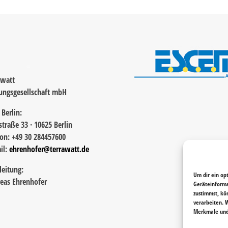
awatt
ungsgesellschaft mbH
 Berlin:
straße 33 · 10625 Berlin
fon: +49 30 284457600
il:
ehrenhofer@terrawatt.de
leitung:
Um dir ein op
eas Ehrenhofer
Geräteinforma
zustimmst, kö
verarbeiten. 
Merkmale und 