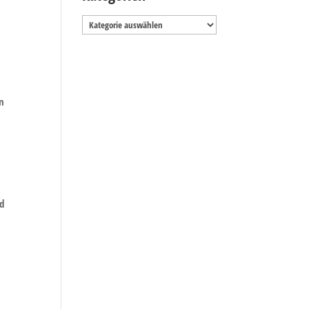
Kategorien
in
nd