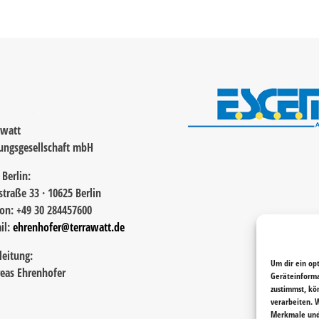
awatt
ungsgesellschaft mbH
 Berlin:
straße 33 · 10625 Berlin
fon: +49 30 284457600
il:
ehrenhofer@terrawatt.de
leitung:
Um dir ein op
eas Ehrenhofer
Geräteinforma
zustimmst, kö
verarbeiten. 
Merkmale und 