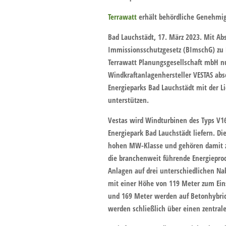
Terrawatt
erhält behördliche Genehmig
Bad Lauchstädt, 17. März 2023.
Mit Abs
Immissionsschutzgesetz (BImschG) zu B
Terrawatt Planungsgesellschaft mbH n
Windkraftanlagenhersteller VESTAS abs
Energieparks Bad Lauchstädt mit der 
unterstützen.
Vestas wird Windturbinen des Typs V16
Energiepark Bad Lauchstädt liefern. Di
hohen MW-Klasse und gehören damit zu
die branchenweit führende Energiepro
Anlagen auf drei unterschiedlichen N
mit einer Höhe von 119 Meter zum Ein
und 169 Meter werden auf Betonhybridt
werden schließlich über einen zentral