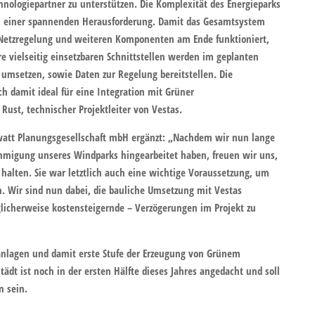
chnologiepartner zu unterstützen. Die Komplexität des Energieparks
u einer spannenden Herausforderung. Damit das Gesamtsystem
 Netzregelung und weiteren Komponenten am Ende funktioniert,
e vielseitig einsetzbaren Schnittstellen werden im geplanten
umsetzen, sowie Daten zur Regelung bereitstellen. Die
 damit ideal für eine Integration mit Grüner
Rust, technischer Projektleiter von Vestas.
awatt Planungsgesellschaft mbH ergänzt: „Nachdem wir nun lange
hmigung unseres Windparks hingearbeitet haben, freuen wir uns,
halten. Sie war letztlich auch eine wichtige Voraussetzung, um
en. Wir sind nun dabei, die bauliche Umsetzung mit Vestas
icherweise kostensteigernde – Verzögerungen im Projekt zu
anlagen und damit erste Stufe der Erzeugung von Grünem
ädt ist noch in der ersten Hälfte dieses Jahres angedacht und soll
n sein.