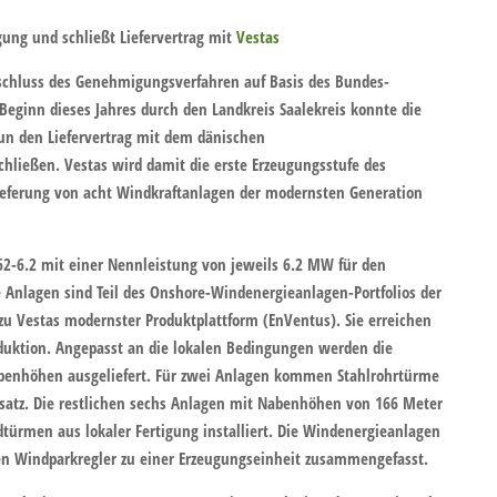
ung und schließt Liefervertrag mit
Vestas
chluss des Genehmigungsverfahren auf Basis des Bundes-
eginn dieses Jahres durch den Landkreis Saalekreis konnte die
un den Liefervertrag mit dem dänischen
chließen. Vestas wird damit die erste Erzeugungsstufe des
Lieferung von acht Windkraftanlagen der modernsten Generation
2-6.2 mit einer Nennleistung von jeweils 6.2 MW für den
e Anlagen sind Teil des Onshore-Windenergieanlagen-Portfolios der
 Vestas modernster Produktplattform (EnVentus). Sie erreichen
duktion. Angepasst an die lokalen Bedingungen werden die
abenhöhen ausgeliefert. Für zwei Anlagen kommen Stahlrohrtürme
satz. Die restlichen sechs Anlagen mit Nabenhöhen von 166 Meter
ürmen aus lokaler Fertigung installiert. Die Windenergieanlagen
en Windparkregler zu einer Erzeugungseinheit zusammengefasst.