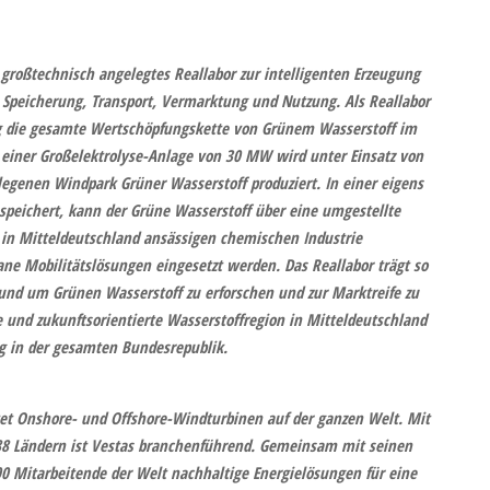
 großtechnisch angelegtes Reallabor zur intelligenten Erzeugung
Speicherung, Transport, Vermarktung und Nutzung. Als Reallabor
g die gesamte Wertschöpfungskette von Grünem Wasserstoff im
s einer Großelektrolyse-Anlage von 30 MW wird unter Einsatz von
genen Windpark Grüner Wasserstoff produziert. In einer eigens
speichert, kann der Grüne Wasserstoff über eine umgestellte
r in Mitteldeutschland ansässigen chemischen Industrie
ane Mobilitätslösungen eingesetzt werden. Das Reallabor trägt so
rund um Grünen Wasserstoff zu erforschen und zur Marktreife zu
e und zukunftsorientierte Wasserstoffregion in Mitteldeutschland
g in der gesamten Bundesrepublik.
tet Onshore- und Offshore-Windturbinen auf der ganzen Welt. Mit
8 Ländern ist Vestas branchenführend. Gemeinsam mit seinen
0 Mitarbeitende der Welt nachhaltige Energielösungen für eine