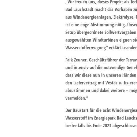
„Wir freuen uns, dieses Projekt als Te
Bad Lauchstädt macht das Vorhaben z
aus Windenergieanlagen, Elektrolyse,
ist eine enge Abstimmung nötig. Unser
Setup übergeordnete Sollwertvorgaben 
ausgewählten Windturbinen eignen sich
Wasserstofferzeugung“ erklärt Leander 
Falk Zeuner, Geschäftsführer der Terr
und intensiv auf die notwendige Gene
dass wir diese nun in unseren Händen 
den Liefervertrag mit Vestas zu fixier
abzustimmen und dabei weitere – mögl
vermeiden.“
Der Baustart für die acht Windenergie
Wasserstoff im Energiepark Bad Lauchst
bestenfalls bis Ende 2023 abgeschlosse