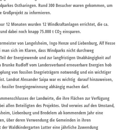
Windparkes Ostharingen. Rund 300 Besucher waren gekommen, um
ge Großprojekt zu informieren.
nur 12 Monaten wurden 12 Windkraftanlagen errichtet, die ca.
 und dabei noch knapp 75.000 t CO
einsparen.
2
ermeister von Langelsheim, Ingo Henze und Liebenburg, Alf Hesse
i man sich im Klaren, dass Windparks nicht durchweg
Teil der Energiewende und zur langfristigen Unabhängigkeit auf
na Brunke Rudloff vom Landersverband erneuerbare Energien hob
pplung von fossilen Enegrieträgern notwendig und ein wichtiger
ist. Landrat Alexander Saipa war es wichtig darauf hinzuweisen,
n fossiler Energiegewinnung abhängig machen darf.
ammenschlusses der Landwirte, die ihre Flächen zur Verfügung
 bei allen Beteiligten des Projektes. Und verwies auf den Umstand,
elsheim, Liebenburg und Bredelem ab kommendem Jahr eine
lten, über deren Verwendung die Gemeinden in ihren
lt der Waldkindergarten Lutter eine jährliche Zuwendung