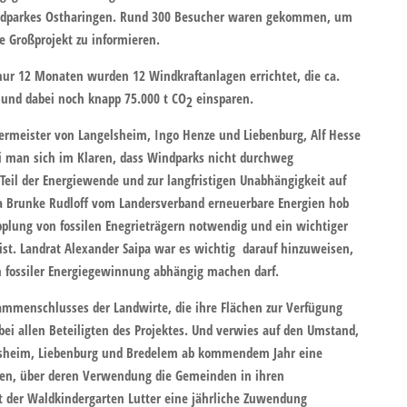
Windparkes Ostharingen. Rund 300 Besucher waren gekommen, um
ge Großprojekt zu informieren.
nur 12 Monaten wurden 12 Windkraftanlagen errichtet, die ca.
 und dabei noch knapp 75.000 t CO
einsparen.
2
ermeister von Langelsheim, Ingo Henze und Liebenburg, Alf Hesse
i man sich im Klaren, dass Windparks nicht durchweg
Teil der Energiewende und zur langfristigen Unabhängigkeit auf
na Brunke Rudloff vom Landersverband erneuerbare Energien hob
pplung von fossilen Enegrieträgern notwendig und ein wichtiger
ist. Landrat Alexander Saipa war es wichtig darauf hinzuweisen,
n fossiler Energiegewinnung abhängig machen darf.
ammenschlusses der Landwirte, die ihre Flächen zur Verfügung
 bei allen Beteiligten des Projektes. Und verwies auf den Umstand,
elsheim, Liebenburg und Bredelem ab kommendem Jahr eine
lten, über deren Verwendung die Gemeinden in ihren
lt der Waldkindergarten Lutter eine jährliche Zuwendung