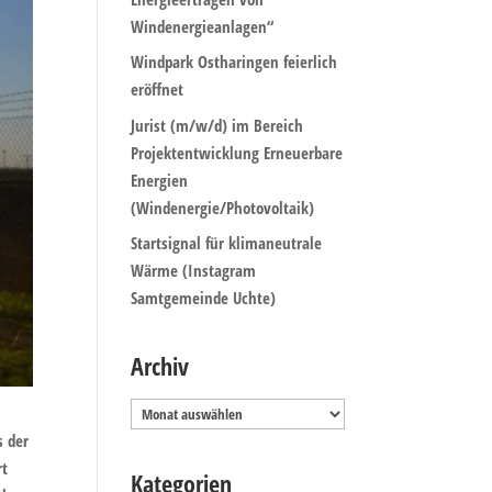
Windenergieanlagen“
Windpark Ostharingen feierlich
eröffnet
Jurist (m/w/d) im Bereich
Projektentwicklung Erneuerbare
Energien
(Windenergie/Photovoltaik)
Startsignal für klimaneutrale
Wärme (Instagram
Samtgemeinde Uchte)
Archiv
Archiv
s der
rt
Kategorien