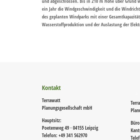
und abgeschlossen. Bis in 210 m Höhe über Grund
ein Jahr die Windgeschwindigkeit und die Windrich
des geplanten Windparks mit einer Gesamtkapazitä
Wasserstoffproduktion und der Auslastung der Elek
Kontakt
Terrawatt
Terr
Planungsgesellschaft mbH
Plan
Hauptsitz:
Büro
Poetenweg 49 · 04155 Leipzig
Kant
Telefon: +49 341 562970
Tele