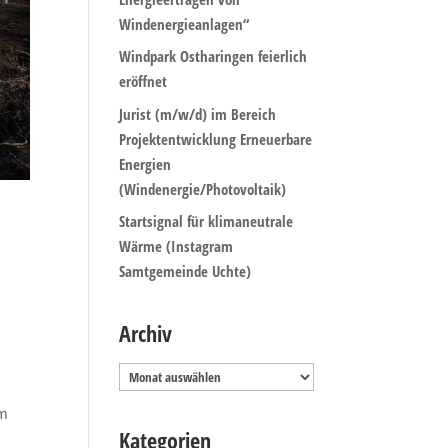
Windenergieanlagen“
Windpark Ostharingen feierlich
eröffnet
Jurist (m/w/d) im Bereich
Projektentwicklung Erneuerbare
Energien
(Windenergie/Photovoltaik)
Startsignal für klimaneutrale
Wärme (Instagram
Samtgemeinde Uchte)
Archiv
Archiv
m
om
Kategorien